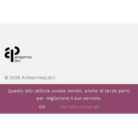
© 2026 AnteprimaLibri
Tutti i diritti riservati
Questo sito utilizza cookie tecnici, anche di terze parti,
per migliorare il suo servizio.
OK
Per info clicca qui
MENU
Libri