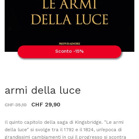
Sconto -15%
armi della luce
CHF 29,90
CHF 35,10
Il quinto capitolo della saga di Kingsbridge. "Le armi
della luce" si svolge tra il 1792 e il 1824, un’epoca di
grandissimi cambiamenti in cui il progresso si scontra