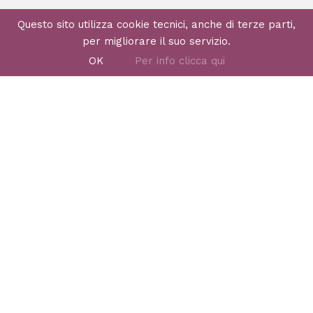
Tutti i diritti riservati
Questo sito utilizza cookie tecnici, anche di terze parti,
per migliorare il suo servizio.
OK
Per info clicca qui
MENU
Libri
Come funziona
Assistenza
INFORMAZIONI LEGALI
Privacy policy
Cookie policy
Termini e condizioni