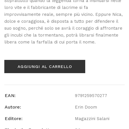
Soprattutto quando la leggenda torna a insinuarsi nelle
loro vite e il fabbricante di lacrime si fa
improvvisamente reale, sempre più vicino. Eppure Nica,
dolce e coraggiosa, è disposta a tutto per difendere il
suo sogno, perché solo se avrà il coraggio di affrontare
gli incubi che la tormentano, potrà librarsi finalmente
libera come la farfalla di cui porta il nome.
AGGIUNGI AL CARRELLO
EAN:
9791259570277
Autore:
Erin Doom
Editore:
Magazzini Salani