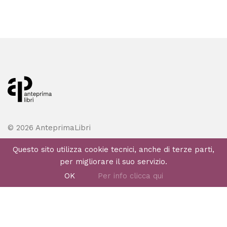
© 2026 AnteprimaLibri
Tutti i diritti riservati
Questo sito utilizza cookie tecnici, anche di terze parti,
per migliorare il suo servizio.
OK
Per info clicca qui
MENU
Libri