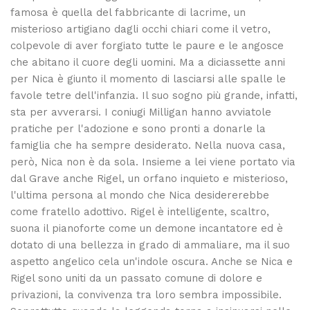
famosa è quella del fabbricante di lacrime, un
misterioso artigiano dagli occhi chiari come il vetro,
colpevole di aver forgiato tutte le paure e le angosce
che abitano il cuore degli uomini. Ma a diciassette anni
per Nica è giunto il momento di lasciarsi alle spalle le
favole tetre dell'infanzia. Il suo sogno più grande, infatti,
sta per avverarsi. I coniugi Milligan hanno avviatole
pratiche per l'adozione e sono pronti a donarle la
famiglia che ha sempre desiderato. Nella nuova casa,
però, Nica non è da sola. Insieme a lei viene portato via
dal Grave anche Rigel, un orfano inquieto e misterioso,
l'ultima persona al mondo che Nica desidererebbe
come fratello adottivo. Rigel è intelligente, scaltro,
suona il pianoforte come un demone incantatore ed è
dotato di una bellezza in grado di ammaliare, ma il suo
aspetto angelico cela un'indole oscura. Anche se Nica e
Rigel sono uniti da un passato comune di dolore e
privazioni, la convivenza tra loro sembra impossibile.