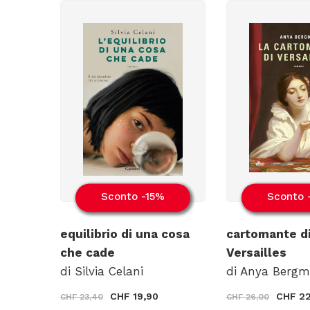
Sconto -15%
Sconto 
equilibrio di una cosa
cartomante d
che cade
Versailles
di Silvia Celani
di Anya Berg
CHF 19,90
CHF 22
CHF 23,40
CHF 26,00