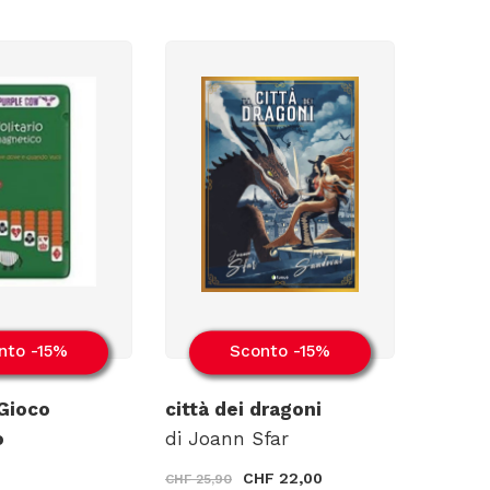
nto -15%
Sconto -15%
 Gioco
città dei dragoni
o
di Joann Sfar
CHF 22,00
CHF 25,90