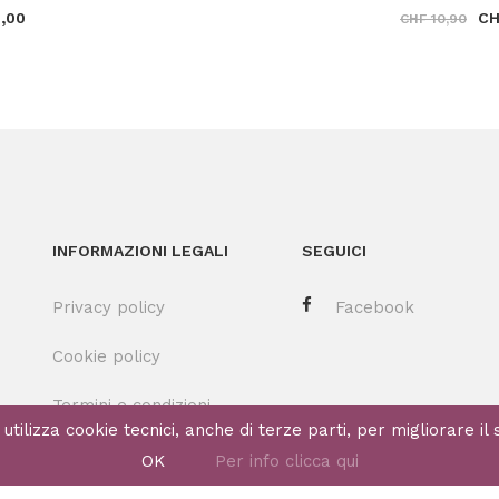
,00
CH
CHF 10,90
INFORMAZIONI LEGALI
SEGUICI
Privacy policy
Facebook
Cookie policy
Termini e condizioni
utilizza cookie tecnici, anche di terze parti, per migliorare il 
OK
Per info clicca qui