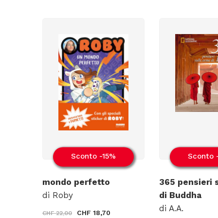
Sconto -15%
Sconto 
mondo perfetto
365 pensieri 
di Roby
di Buddha
di A.A.
CHF 18,70
CHF 22,00