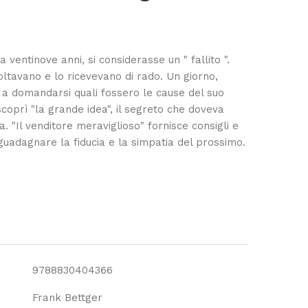
 ventinove anni, si considerasse un " fallito ".
scoltavano e lo ricevevano di rado. Un giorno,
 a domandarsi quali fossero le cause del suo
oprì "la grande idea", il segreto che doveva
a. "Il venditore meraviglioso" fornisce consigli e
 guadagnare la fiducia e la simpatia del prossimo.
9788830404366
Frank Bettger