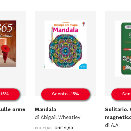
-15%
Sconto -15%
Sco
sulle orme
Mandala
Solitario.
di Abigail Wheatley
magnetic
di A.A.
CHF 9,90
CHF 11,60