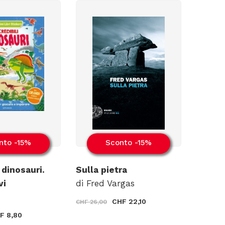
nto -15%
Sconto -15%
 dinosauri.
Sulla pietra
vi
di Fred Vargas
CHF 22,10
CHF 26,00
F 8,80