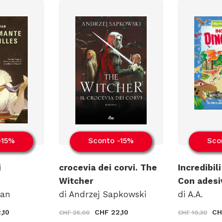
-15%
Sconto -15%
Sco
i
crocevia dei corvi. The
Incredibili
Witcher
Con adesi
man
di Andrzej Sapkowski
di A.A.
,10
CHF 22,10
CH
CHF 26,00
CHF 10,30