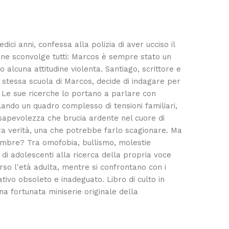
ici anni, confessa alla polizia di aver ucciso il
imine sconvolge tutti: Marcos è sempre stato un
lcuna attitudine violenta. Santiago, scrittore e
a stessa scuola di Marcos, decide di indagare per
. Le sue ricerche lo portano a parlare con
lando un quadro complesso di tensioni familiari,
apevolezza che brucia ardente nel cuore di
ra verità, una che potrebbe farlo scagionare. Ma
ttembre? Tra omofobia, bullismo, molestie
to di adolescenti alla ricerca della propria voce
rso l'età adulta, mentre si confrontano con i
ativo obsoleto e inadeguato. Libro di culto in
a fortunata miniserie originale della