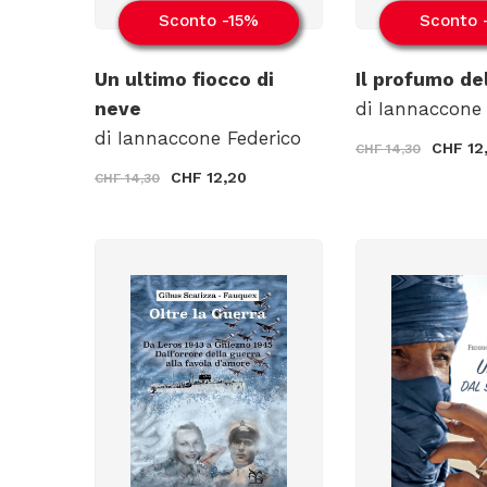
Sconto -15%
Sconto 
Un ultimo fiocco di
Il profumo de
neve
di Iannaccone 
di Iannaccone Federico
CHF 12
CHF 14,30
CHF 12,20
CHF 14,30