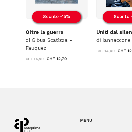
Sconto -15%
Sconto 
Oltre la guerra
Uniti dal sile
di Gibus Scatizza -
di Iannaccone 
Fauquez
CHF 12
CHF 14,40
CHF 12,70
CHF 14,90
MENU