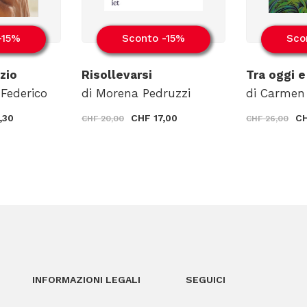
-15%
Sconto -15%
Sco
nzio
Risollevarsi
Tra oggi 
Federico
di Morena Pedruzzi
di Carmen
,30
CHF 17,00
CH
CHF 20,00
CHF 26,00
INFORMAZIONI LEGALI
SEGUICI