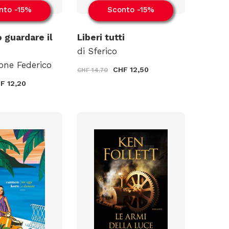
nto -15%
Sconto -15%
o guardare il
Liberi tutti
di Sferico
one Federico
CHF 12,50
CHF 14,70
F 12,20