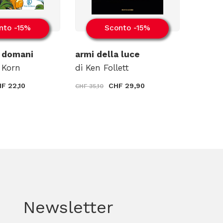
nto -15%
Sconto -15%
e domani
armi della luce
 Korn
di Ken Follett
F 22,10
CHF 29,90
CHF 35,10
Newsletter