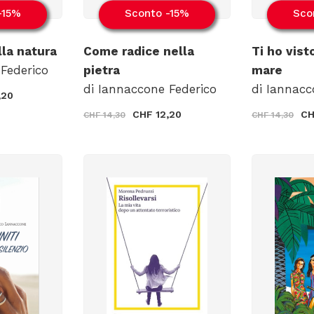
-15%
Sconto -15%
Sco
lla natura
Come radice nella
Ti ho vist
Federico
pietra
mare
di Iannaccone Federico
di Iannacc
,20
CHF 12,20
CH
CHF 14,30
CHF 14,30