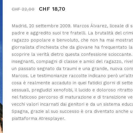
CHF 18,70
CHF 22,00
Madrid, 20 settembre 2009. Marcos Álvarez, liceale di sed
padre e aggredito suoi tre fratelli. La brutalità del cr
ragazzo popolare e benvoluto, che non ha mai mostrato a
giornalista d'inchiesta che da giovane ha frequentato l
scoprire la verità dietro questa confessione scioccante
insegnanti, compagni di classe e amici del ragazzo, rive
un passato segnato da traumi e una grande, nuova cons
Marcos. Le testimonianze raccolte indicano però un'alt
cosa è realmente accaduto in quei fatidici giorni di se
sessuali, pregiudizi xenofobi, il lucido e doloroso ritrat
nel faticoso percorso di maturazione e di transizione ve
vecchi valori incarnati dai genitori e da un sistema educ
Spagna, grazie al suo successo è ora diventato anche un
piattaforma Atresplayer.